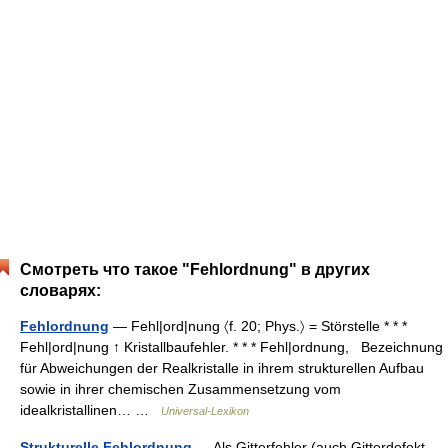
Смотреть что такое "Fehlordnung" в других
словарях:
Fehlordnung
— Fehl|ord|nung 〈f. 20; Phys.〉 = Störstelle * * *
Fehl|ord|nung ↑ Kristallbaufehler. * * * Fehl|ordnung, Bezeichnung
für Abweichungen der Realkristalle in ihrem strukturellen Aufbau
sowie in ihrer chemischen Zusammensetzung vom
idealkristallinen… …
Universal-Lexikon
Strukturelle Fehlordnung
— Als Gitterfehler (auch Gitterdefekt