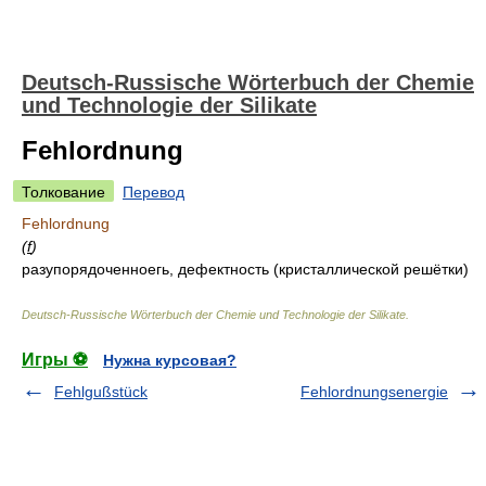
Deutsch-Russische Wörterbuch der Chemie
und Technologie der Silikate
Fehlordnung
Толкование
Перевод
Fehlordnung
(
f
)
разупорядоченноегь, дефектность (кристаллической решётки)
Deutsch-Russische Wörterbuch der Chemie und Technologie der Silikate
.
Игры ⚽
Нужна курсовая?
Fehlgußstück
Fehlordnungsenergie